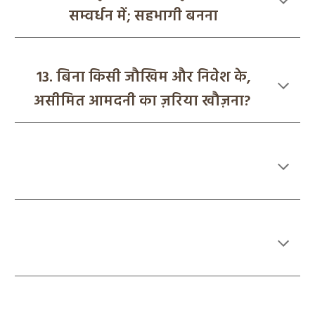
सम्वर्धन में; सहभागी बनना
13. बिना किसी जौखिम और निवेश के,
असीमित आमदनी का ज़रिया खौज़ना?
7
सक्रिय, स्वस्थ और समृद्ध, सेवानिवृत्त
जीवन
5
वर्तमान विरासत की, अनवरतता एवम्
वृद्धि
पर्यावरण अनुकूल सामग्री प्रशोधन,